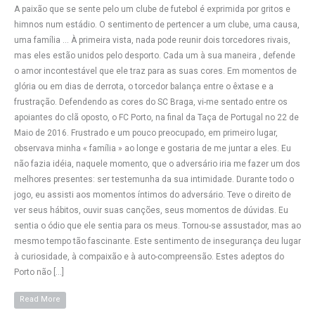
A paixão que se sente pelo um clube de futebol é exprimida por gritos e
himnos num estádio. O sentimento de pertencer a um clube, uma causa,
uma família … À primeira vista, nada pode reunir dois torcedores rivais,
mas eles estão unidos pelo desporto. Cada um à sua maneira , defende
o amor incontestável que ele traz para as suas cores. Em momentos de
glória ou em dias de derrota, o torcedor balança entre o êxtase e a
frustração. Defendendo as cores do SC Braga, vi-me sentado entre os
apoiantes do clã oposto, o FC Porto, na final da Taça de Portugal no 22 de
Maio de 2016. Frustrado e um pouco preocupado, em primeiro lugar,
observava minha « família » ao longe e gostaria de me juntar a eles. Eu
não fazia idéia, naquele momento, que o adversário iria me fazer um dos
melhores presentes: ser testemunha da sua intimidade. Durante todo o
jogo, eu assisti aos momentos íntimos do adversário. Teve o direito de
ver seus hábitos, ouvir suas canções, seus momentos de dúvidas. Eu
sentia o ódio que ele sentia para os meus. Tornou-se assustador, mas ao
mesmo tempo tão fascinante. Este sentimento de insegurança deu lugar
à curiosidade, à compaixão e à auto-compreensão. Estes adeptos do
Porto não […]
Read More