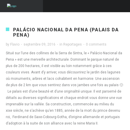
PALÁCIO NACIONAL DA PENA (PALAIS DA
PENA)
by
Flavio
·
septembre 09, 2016
·
in
Reportages
·
0 comments
Situé sur l’une des collines de la Serra de Sintra, le « Palácio Nacional da
Pena » est une merveille architecturale. Dominant le parque naturel de
plus de 200 hectares, il est visible au loin notamment grâce à ces
couleurs vives. Avant d’y arriver, vous découvrirez le jardin des lagunes
où monuments, arbres et lacs cohabitent en harmonie. Une ascension
de plus de 2 km que vous sentirez dans vos jambes une fois au palais 🙂
Le palais est d’une beauté et d’une originalité unique. Il est parsemé de
détails au diverses significations et chaque endroit vous donne une vue
imprenable sur la vallée. Sa construction, commencée au milieu du
xixe siècle, ne s’achève qu’en 1885, année de la mort du prince devenu
roi, Ferdinand de Saxe-Cobourg-Gotha, d’origine allemande et portugais
d’adoption à la suite de son alliance avec la reine Maria II.