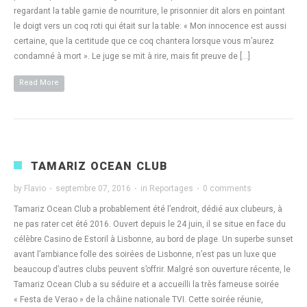
regardant la table garnie de nourriture, le prisonnier dit alors en pointant
le doigt vers un coq roti qui était sur la table: « Mon innocence est aussi
certaine, que la certitude que ce coq chantera lorsque vous m’aurez
condamné à mort ». Le juge se mit à rire, mais fit preuve de […]
Read More
TAMARIZ OCEAN CLUB
by
Flavio
·
septembre 07, 2016
·
in
Reportages
·
0 comments
Tamariz Ocean Club a probablement été l’endroit, dédié aux clubeurs, à
ne pas rater cet été 2016. Ouvert depuis le 24 juin, il se situe en face du
célèbre Casino de Estoril à Lisbonne, au bord de plage. Un superbe sunset
avant l’ambiance folle des soirées de Lisbonne, n’est pas un luxe que
beaucoup d’autres clubs peuvent s’offrir. Malgré son ouverture récente, le
Tamariz Ocean Club a su séduire et a accueilli la très fameuse soirée
« Festa de Verao » de la châine nationale TVI. Cette soirée réunie,