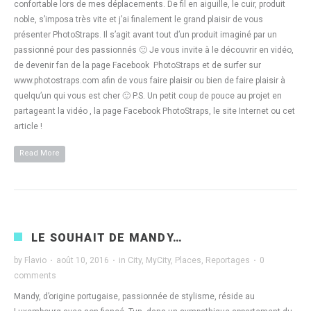
confortable lors de mes déplacements. De fil en aiguille, le cuir, produit
noble, s’imposa très vite et j’ai finalement le grand plaisir de vous
présenter PhotoStraps. Il s’agit avant tout d’un produit imaginé par un
passionné pour des passionnés 🙂 Je vous invite à le découvrir en vidéo,
de devenir fan de la page Facebook PhotoStraps et de surfer sur
www.photostraps.com afin de vous faire plaisir ou bien de faire plaisir à
quelqu’un qui vous est cher 🙂 P.S. Un petit coup de pouce au projet en
partageant la vidéo , la page Facebook PhotoStraps, le site Internet ou cet
article !
Read More
LE SOUHAIT DE MANDY…
by
Flavio
·
août 10, 2016
·
in
City
,
MyCity
,
Places
,
Reportages
·
0
comments
Mandy, d’origine portugaise, passionnée de stylisme, réside au