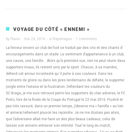
VOYAGE DU CÔTÉ « ENNEMI »
by
Flavio
·
mai 24, 2016
·
in
Reportages
·
1 comments
La ferveur envers un club de foot se traduit par des cris et des chants d’
encouragements dans un stade. Le sentiment d’appartenance à un club,
une cause, une famille… Alors qu’à première vue, rien ne peut réunir deux
supporters rivaux, ils restent unis par le sport. Chacun, à sa manière,
défend cet amour incontesté qu’ il porte à ses couleurs. Dans les
moments de gloire ou dans les pires lendemains de défaite, le supporter
jongle entre l’extase et la frustration. Défendant les couleurs du
SC Braga, je me suis retrouvé parmi les supporters du clan adverse, le FC
Porto, lors de la finale de la Coupe du Portugal le 22 mai 2016. Frustré et
pas très rassuré, dans un premier temps, j’observe ma « famille » au loin
et aimerai tellement pouvoir les rejoindre. Je ne me doutais pas alors,
que l’adversaire allait me faire un des plus beaux cadeaux, celui de
laisser son ennemi entrevoir son intimité. Tout le long du match,