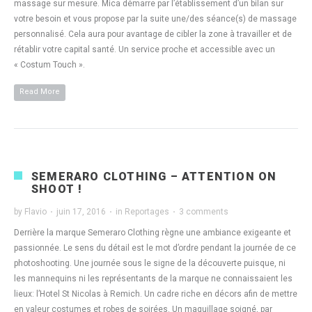
massage sur mesure. Mica démarre par l’établissement d’un bilan sur
votre besoin et vous propose par la suite une/des séance(s) de massage
personnalisé. Cela aura pour avantage de cibler la zone à travailler et de
rétablir votre capital santé. Un service proche et accessible avec un
« Costum Touch ».
Read More
SEMERARO CLOTHING – ATTENTION ON
SHOOT !
by
Flavio
·
juin 17, 2016
·
in
Reportages
·
3 comments
Derrière la marque Semeraro Clothing règne une ambiance exigeante et
passionnée. Le sens du détail est le mot d’ordre pendant la journée de ce
photoshooting. Une journée sous le signe de la découverte puisque, ni
les mannequins ni les représentants de la marque ne connaissaient les
lieux: l’Hotel St Nicolas à Remich. Un cadre riche en décors afin de mettre
en valeur costumes et robes de soirées. Un maquillage soigné, par