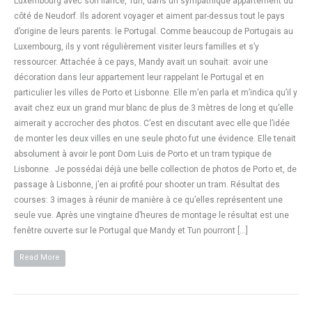
Luxembourg avec son fiancé, Tun, dans un sympathique appartement du
côté de Neudorf. Ils adorent voyager et aiment par-dessus tout le pays
d’origine de leurs parents: le Portugal. Comme beaucoup de Portugais au
Luxembourg, ils y vont régulièrement visiter leurs familles et s’y
ressourcer. Attachée à ce pays, Mandy avait un souhait: avoir une
décoration dans leur appartement leur rappelant le Portugal et en
particulier les villes de Porto et Lisbonne. Elle m’en parla et m’indica qu’il y
avait chez eux un grand mur blanc de plus de 3 mètres de long et qu’elle
aimerait y accrocher des photos. C’est en discutant avec elle que l’idée
de monter les deux villes en une seule photo fut une évidence. Elle tenait
absolument à avoir le pont Dom Luis de Porto et un tram typique de
Lisbonne. Je possédai déjà une belle collection de photos de Porto et, de
passage à Lisbonne, j’en ai profité pour shooter un tram. Résultat des
courses: 3 images à réunir de manière à ce qu’elles représentent une
seule vue. Après une vingtaine d’heures de montage le résultat est une
fenêtre ouverte sur le Portugal que Mandy et Tun pourront […]
Read More