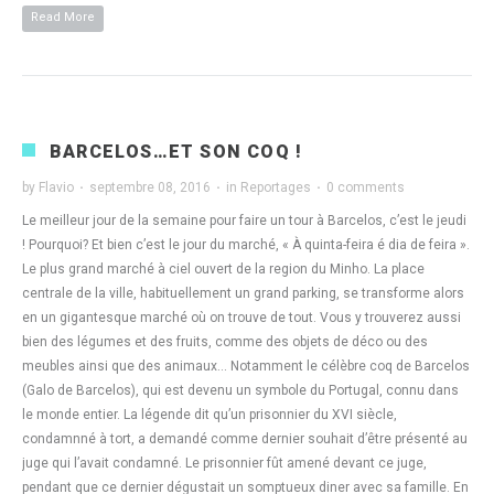
Read More
BARCELOS…ET SON COQ !
by
Flavio
·
septembre 08, 2016
·
in
Reportages
·
0 comments
Le meilleur jour de la semaine pour faire un tour à Barcelos, c’est le jeudi
! Pourquoi? Et bien c’est le jour du marché, « À quinta-feira é dia de feira ».
Le plus grand marché à ciel ouvert de la region du Minho. La place
centrale de la ville, habituellement un grand parking, se transforme alors
en un gigantesque marché où on trouve de tout. Vous y trouverez aussi
bien des légumes et des fruits, comme des objets de déco ou des
meubles ainsi que des animaux… Notamment le célèbre coq de Barcelos
(Galo de Barcelos), qui est devenu un symbole du Portugal, connu dans
le monde entier. La légende dit qu’un prisonnier du XVI siècle,
condamnné à tort, a demandé comme dernier souhait d’être présenté au
juge qui l’avait condamné. Le prisonnier fût amené devant ce juge,
pendant que ce dernier dégustait un somptueux diner avec sa famille. En