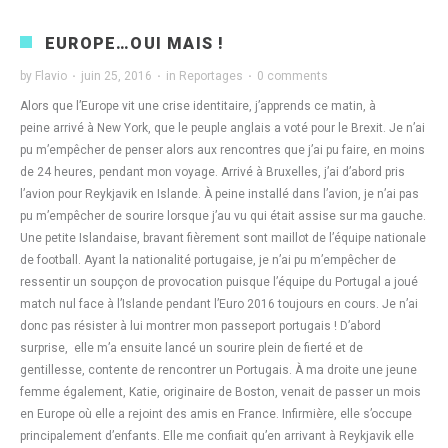
EUROPE…OUI MAIS !
by
Flavio
·
juin 25, 2016
·
in
Reportages
·
0 comments
Alors que l’Europe vit une crise identitaire, j’apprends ce matin, à
peine arrivé à New York, que le peuple anglais a voté pour le Brexit. Je n’ai
pu m’empêcher de penser alors aux rencontres que j’ai pu faire, en moins
de 24 heures, pendant mon voyage. Arrivé à Bruxelles, j’ai d’abord pris
l’avion pour Reykjavik en Islande. À peine installé dans l’avion, je n’ai pas
pu m’empêcher de sourire lorsque j’au vu qui était assise sur ma gauche.
Une petite Islandaise, bravant fièrement sont maillot de l’équipe nationale
de football. Ayant la nationalité portugaise, je n’ai pu m’empêcher de
ressentir un soupçon de provocation puisque l’équipe du Portugal a joué
match nul face à l’Islande pendant l’Euro 2016 toujours en cours. Je n’ai
donc pas résister à lui montrer mon passeport portugais ! D’abord
surprise, elle m’a ensuite lancé un sourire plein de fierté et de
gentillesse, contente de rencontrer un Portugais. À ma droite une jeune
femme également, Katie, originaire de Boston, venait de passer un mois
en Europe où elle a rejoint des amis en France. Infirmière, elle s’occupe
principalement d’enfants. Elle me confiait qu’en arrivant à Reykjavik elle