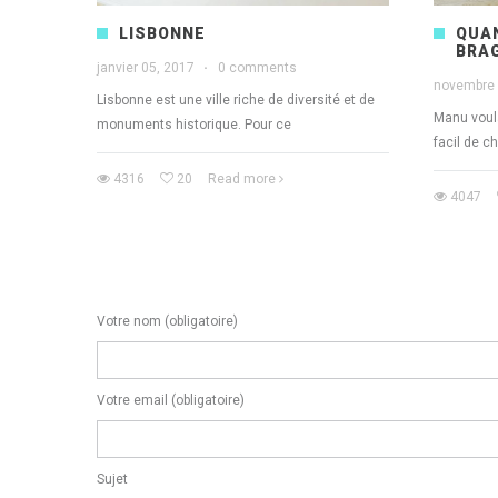
LISBONNE
QUA
BRA
janvier 05, 2017
·
0 comments
novembre 
Lisbonne est une ville riche de diversité et de
Manu voula
monuments historique. Pour ce
facil de c
4316
20
Read more
4047
Votre nom (obligatoire)
Votre email (obligatoire)
Sujet