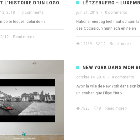
T L’HISTOIRE D’UN LOGO…
LËTZEBUERG – LUXEM
12, 2018
·
0 comments
juin 21, 2018
·
0 comments
'importe lequel : celui de <a
Nationalfeierdag leet haut schonn las
des Occasioun hunn ech en neien
12
Read more
14969
14
Read more
NEW YORK DANS MON 
octobre 14, 2016
·
0 comments
Avoir la ville de New York dans son b
un souhait que Filipe Pinto,
7525
8
Read more