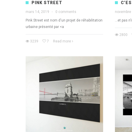
PINK STREET
C’ES
mars 14, 2019
·
0 comments
novembre 
Pink Street est nom d'un projet de réhabilitation
...et pas n
urbaine présenté par <a
2800
3239
7
Read more