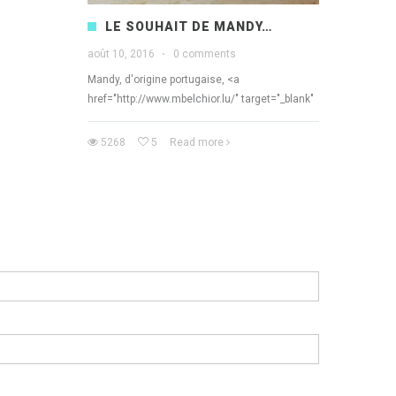
LE SOUHAIT DE MANDY…
août 10, 2016
·
0 comments
Mandy, d'origine portugaise, <a
href="http://www.mbelchior.lu/" target="_blank"
5268
5
Read more