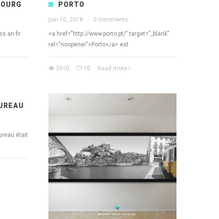
BOURG
PORTO
juin 10, 2018
·
0 comments
s an fir
<a href="http://www.porto.pt/" target="_blank"
rel="noopener">Porto</a> est
3910
10
Read more
BUREAU
ureau était