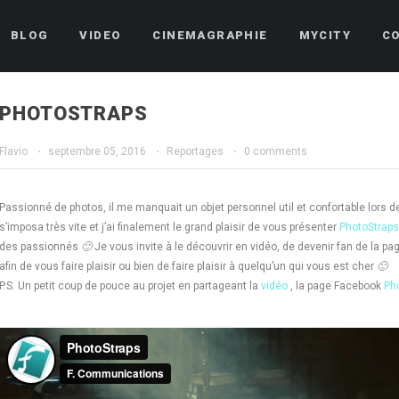
BLOG
VIDEO
CINEMAGRAPHIE
MYCITY
C
PHOTOSTRAPS
Flavio
·
septembre 05, 2016
·
Reportages
·
0 comments
Passionné de photos, il me manquait un objet personnel util et confortable lors de 
s’imposa très vite et j’ai finalement le grand plaisir de vous présenter
PhotoStraps
des passionnés
🙂
Je vous invite à le découvrir en vidéo, de devenir fan de la 
afin de vous faire plaisir ou bien de faire plaisir à quelqu’un qui vous est cher
🙂
P.S. Un petit coup de pouce au projet en partageant la
vidéo
, la page Facebook
Ph