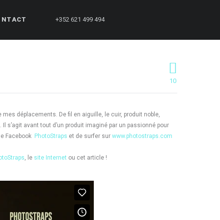
ONTACT
+352 621 499 494
10
mes déplacements. De fil en aiguille, le cuir, produit noble,
. Il s’agit avant tout d’un produit imaginé par un passionné pour
page Facebook
PhotoStraps
et de surfer sur
www.photostraps.com
otoStraps
, le
site Internet
ou cet article !