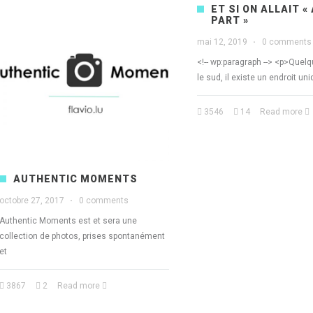
ET SI ON ALLAIT «
PART »
mai 12, 2019
·
0 comments
<!-- wp:paragraph --> <p>Quel
le sud, il existe un endroit un
3546
14
Read more
AUTHENTIC MOMENTS
octobre 27, 2017
·
0 comments
Authentic Moments est et sera une
collection de photos, prises spontanément
et
3867
2
Read more