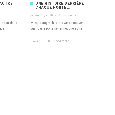
 AUTRE
UNE HISTOIRE DERRIÈRE
CHAQUE PORTE…
janvier 31, 2020
·
0 comments
que part dans
<!-- wp:paragraph --> <p>On dit souvent
ique
quand une porte se ferme, une autre
4242
10
Read more