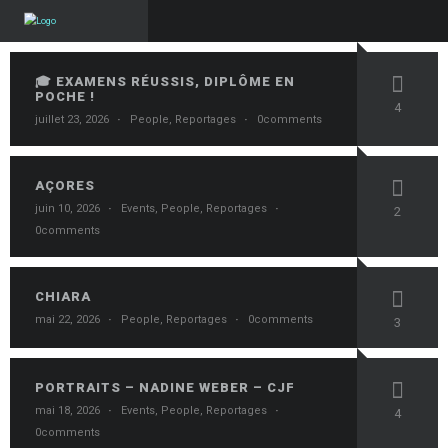
🎓 EXAMENS RÉUSSIS, DIPLÔME EN
POCHE !
4
juillet 23, 2026
·
People
,
Reportages
·
0comments
AÇORES
juin 10, 2026
·
Events
,
People
,
Reportages
·
2
0comments
CHIARA
mai 22, 2026
·
People
,
Reportages
·
0comments
3
PORTRAITS – NADINE WEBER – CJF
mai 18, 2026
·
Events
,
People
,
Reportages
·
4
0comments