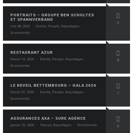
PORTRAITS – GROUPE BEN SCHOLTES
ET SPANNVERBAND
3
mai 08, 2026
·
Events
,
People
,
Reportages
·
0comments
RESTAURANT AZUR
février 15, 2026
·
Events
,
People
,
Reportages
·
8
0comments
LE REVEIL BETTEMBOURG – GALA 2026
février 07, 2026
·
Events
,
People
,
Reportages
·
7
0comments
ASSURANCES AXA – SURE AGENCE
janvier 22, 2026
·
Places
,
Reportages
·
0comments
6