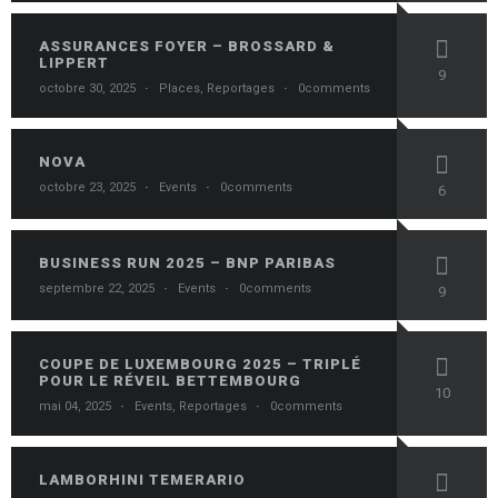
ASSURANCES FOYER – BROSSARD &
LIPPERT
9
octobre 30, 2025
·
Places
,
Reportages
·
0comments
NOVA
octobre 23, 2025
·
Events
·
0comments
6
BUSINESS RUN 2025 – BNP PARIBAS
septembre 22, 2025
·
Events
·
0comments
9
COUPE DE LUXEMBOURG 2025 – TRIPLÉ
POUR LE RÉVEIL BETTEMBOURG
10
mai 04, 2025
·
Events
,
Reportages
·
0comments
LAMBORHINI TEMERARIO