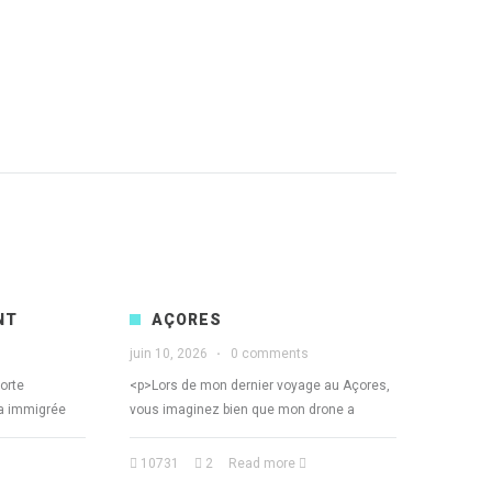
NT
AÇORES
juin 10, 2026
·
0 comments
forte
<p>Lors de mon dernier voyage au Açores,
a immigrée
vous imaginez bien que mon drone a
10731
2
Read more