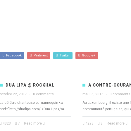
Facebook
Pinterest
Twitter
Google+
DUA LIPA @ ROCKHAL
À CONTRE-COURA
octobre 22, 2017
·
0 comments
mai 05, 2016
·
0 comments
La célèbre chanteuse et mannequin <a
Au Luxembourg, il existe une 
href="http://dualipa.com/">Dua Lipa</a>
communauté portugaise, qui 
4323
7
Read more
4298
8
Read more