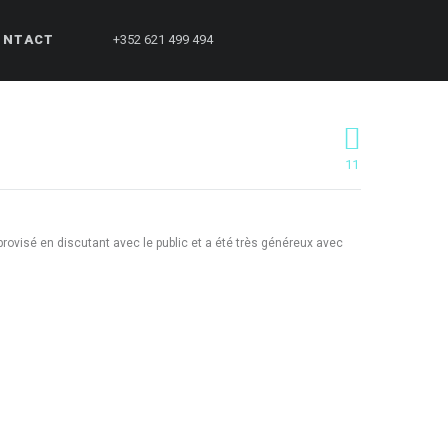
ONTACT
+352 621 499 494
11
rovisé en discutant avec le public et a été très généreux avec