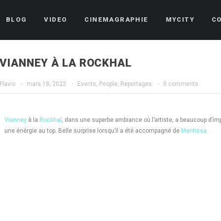
BLOG
VIDEO
CINEMAGRAPHIE
MYCITY
C
VIANNEY À LA ROCKHAL
Flavio
·
mars 18, 2022
·
Events
,
People
,
Reportages
·
0 comments
Vianney
à la
Rockhal
, dans une superbe ambiance où l’artiste, a beaucoup d’imp
une énérgie au top. Belle surprise lorsqu’il a été accompagné de
Mentissa