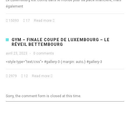
Le Luxembourg est connu dans le monde pour sa place financière, mais
également
15093
17
Read more
GYM – FINALE COUPE DE LUXEMBOURG – LE
RÉVEIL BETTEMBOURG
avril 23, 2023
·
0 comments
<style type="text/css"> #gallery-3 { margin: auto; } #gallery-3
2979
12
Read more
Sorry, the comment form is closed at this time.