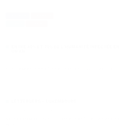
Facebook
Pinterest
Twitter
Google+
ENTRE 40% ET 70% DE L’HUMANITÉ INFÉCTÉE EN
UN AN
février 27, 2020
·
0 comments
<!-- wp:paragraph --> <p>Le Coronavirus est le sujet qui occupe toute
2779
7
Read more
LËTZEBUERG – LUXEMBOURG
juin 21, 2018
·
0 comments
Nationalfeierdag leet haut schonn lass an fir des Occasioun hunn ech en
neien