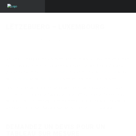
LËTZEBUERG – LUXEMBOURG
Flavio
·
juin 21, 2018
·
City
,
MyCity
·
0 comments
Nationalfeierdag leet haut schonn lass an fir des Occasioun hunn ech en
neien Tableau entworf wou puer Haaptplazen vun der Stad Lëtzebuerg
zesummen kommen.
D’Philharmonie
zesumme mat der
Gëlle Fra
déi bei
der
Kathedral
an de
Pont Adolphe
sinn an engem Bléck ze gesinn.
Les festivités de la Fête Nationale démarrent déjà aujourd’hui et, pour
l’occasion, j’ai réalisé un tableau qui réuni différents endroits principaux
de la Ville de Luxembourg. La Philharmonie, la Gëlle Fra aux côtés de la
Cathédrale et le Pont Adolphe sont présent en un seul coup d’oeil.
DEMANDEZ UN DEVIS POUR UN
TABLEAU SUR MESURE