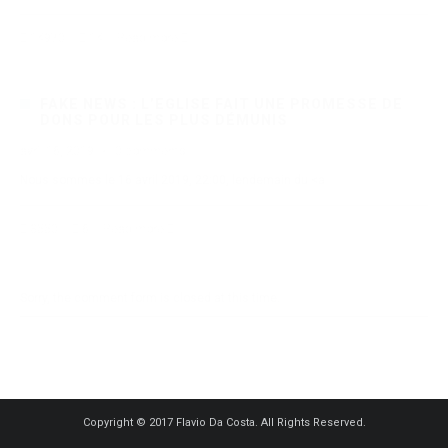
14970
14
Read more
FAKE NEWS : L’EGLISE FAIT UNE PROMESSE DE
DONS POUR LES PLUS DÉMUNIS
avril 16, 2019
·
0 comments
Nous sommes le 16 avril 2019, 22:00, lendemain du <a
3550
6
Read more
Sorry, the comment form is closed at this time.
Copyright © 2017 Flavio Da Costa. All Rights Reserved.