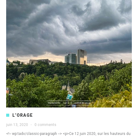
L’ORAGE
juin 13, 2020
·
0 comments
<!-- wp:tadv/classic-paragraph --> <p>Ce 12 juin 2020, sur les hauteurs du