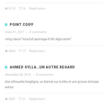
3114
16
Read more
POINT COIFF
mars 21, 2017
·
0 comments
<img class="size-full wp-image-3185 aligncenter"
4354
17
Read more
AHMED SYLLA…UN AUTRE REGARD
décembre 28, 2016
·
0 comments
Une silhouette longiligne, un bonnet sur la tête et une grosse écharpe
autour
3537
21
Read more