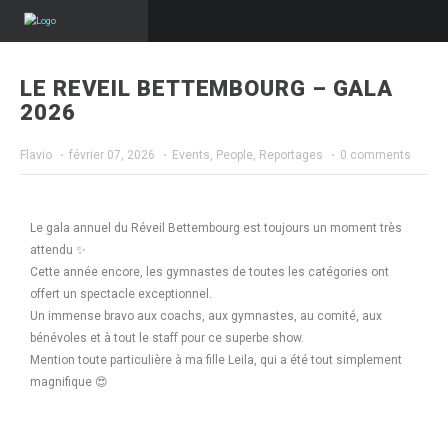
LE REVEIL BETTEMBOURG – GALA
2026
Flavio
·
février 07, 2026
·
Events
,
People
,
Reportages
·
0 comments
Le gala annuel du Réveil Bettembourg est toujours un moment très
attendu ✨
Cette année encore, les gymnastes de toutes les catégories ont
offert un spectacle exceptionnel.
Un immense bravo aux coachs, aux gymnastes, au comité, aux
bénévoles et à tout le staff pour ce superbe show.
Mention toute particulière à ma fille Leila, qui a été tout simplement
magnifique 😍