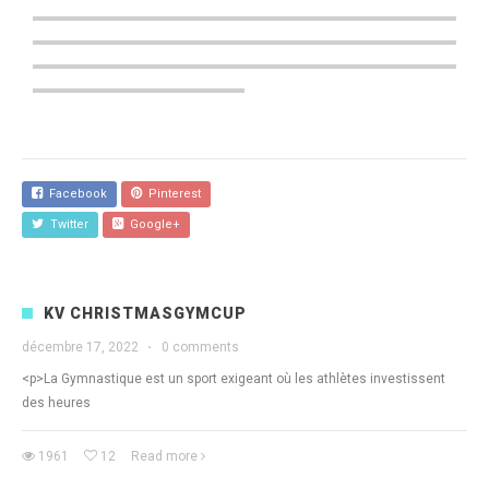
Facebook
Pinterest
Twitter
Google+
KV CHRISTMASGYMCUP
décembre 17, 2022
·
0 comments
<p>La Gymnastique est un sport exigeant où les athlètes investissent
des heures
1961
12
Read more