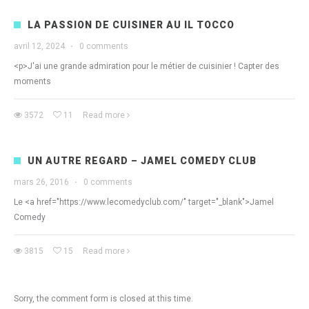
LA PASSION DE CUISINER AU IL TOCCO
avril 12, 2024
·
0 comments
<p>J'ai une grande admiration pour le métier de cuisinier ! Capter des
moments
3572
11
Read more
UN AUTRE REGARD – JAMEL COMEDY CLUB
mars 26, 2016
·
0 comments
Le <a href="https://www.lecomedyclub.com/" target="_blank">Jamel
Comedy
3815
15
Read more
Sorry, the comment form is closed at this time.