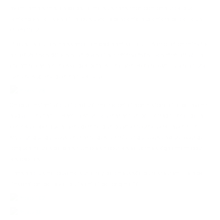
ayant jamais mis les pieds, je me suis faits mon opinion sur ce que
j’entendais, je lisais et j’ai pu suivre la descente aux enfers de ce lieu si
prometteur.
Et puis il y eu la renaissance, en baptisant se lieu El Barrio, et on m’invita
à capturer ses détails si uniques et si controversés. Dès mon arrivé, j’ai
été attiré par la richesse des détails. Une atmosphère particulière et une
lumière sublime dominait les lieux.
Chaque instant vécu et capturé, me racontait son histoire et le bel avenir
auquel il invitait. El Barrio est un lieu mariant un décor traditionnel de la
péninsule ibérique à la modernité d’un quartier tourné vers l’avenir. Un
style unique qui vous enchante dès l’entrée et qui vous capture pour de
longues heures de plaisir. Un plaisir pour les yeux mais également pour
les papilles.
Dans sa cuisine, ouverte sur le rez-de-chaussée du restaurant, il y a de
l’inspiration, de la vie, du talent et de l’originalité.