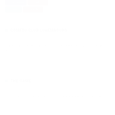
Facebook
Pinterest
Twitter
Google+
COMEDY CLUB LUXEMBOURG
octobre 12, 2017
·
0 comments
Une soirée inoubliable, au <a href="https://www.casino2000.lu/">Casino
2000 à
2795
10
Read more
THE GAME
février 17, 2017
·
0 comments
Comme le nom l'indique clairement, cet espace atypique à l'atmosphère
4229
18
Read more