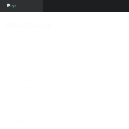
RENAISSANCE…
Flavio
·
mai 10, 2018
·
Blog
,
Restaurants
·
0 comments
Il existe des lieux remplis d’histoires…Quelles soient joyeuses ou tristes,
ce sont des histoires qui contribuent à la richesse des lieux. Un lieu sans
histoires est souvent lisse, alors que celui qui en possède est contrasté.
Ces histoires que l’on aime ou pas, nous font apprécier un lieu…ou pas.
Condamné un lieu car des histoires circulent autour de lui est souvent
plus facile que de se faire sa propre opinion en ayant une histoire avec ce
lieu.
Et bien c’est ce qui m’est arrivé avec un lieu, connu aujourd’hui sous
El
Barrio
. Avant de porté ce nom, ce lieu avait connu une naissance sous
les feux des projecteurs. Des critiques positives pleuvaient autour de ce
lieu, le mettant sur un piédestal. Ventant tous ses mérites, nul ne pouvait
imaginer toutes les histoires qui allaient suivre autour de ce lieu. N’y