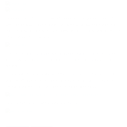
On ne peut que être touché par cette passion qui règne en cuisine et
parmi les employés du restaurant. Une passion qui pousse à donner le
meilleur de soi et cela se ressens dans l’assiette et le sourire qu’on vous
offre tout au long du service.
Mon histoire avec ce lieu est restée authentique et riche en découverte
et je vous invite à vivre votre propre histoire avec ce lieu qui vient de
renaître…
Un grand MERCI à Remy Manso et Yannis pour leur confiance. Un tout
grand MERCI également aux employés qui m’ont accueilli et qui m’ont
partagé leur passion et leur plaisir à rendre les gens heureux.
Je vous invite à découvrir le reste des photos 🙂