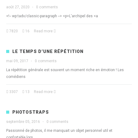
août 27, 2020
·
0 comments
<!-- wp:tadv/classic-paragraph --> <p>L'archipel des <a
7820
16
Read more
LE TEMPS D’UNE RÉPÉTITION
mai 09, 2017
·
0 comments
La répétition générale est souvent un moment riche en émotion ! Les
comédiens
3307
13
Read more
PHOTOSTRAPS
septembre 05, 2016
·
0 comments
Passionné de photos, il me manquait un objet personnel util et
confortable lors