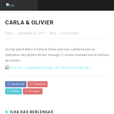
CARLA & OLIVIER
Flavio
·
septembre 01, 2017
·
Blog
·
0 comments
Un tout grand Merci à Carla et Olivier pour leur confiance pour la
réalisation des photos de leur mariage 🙂 Je leur souhaite tout le bonheur
du monde !
Facebook
Pinterest
Twitter
Google+
ILHA DAS BERLENGAS