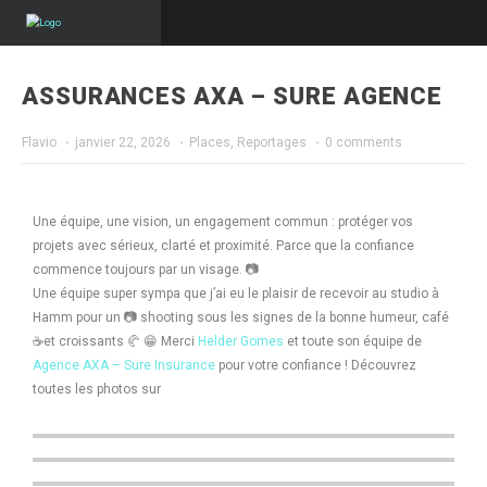
ASSURANCES AXA – SURE AGENCE
Flavio
·
janvier 22, 2026
·
Places
,
Reportages
·
0 comments
Une équipe, une vision, un engagement commun : protéger vos
projets avec sérieux, clarté et proximité. Parce que la confiance
commence toujours par un visage. 📷
Une équipe super sympa que j’ai eu le plaisir de recevoir au studio à
Hamm pour un 📷 shooting sous les signes de la bonne humeur, café
☕️et croissants 🥐 😁 Merci
Helder Gomes
et toute son équipe de
Agence AXA – Sure Insurance
pour votre confiance ! Découvrez
toutes les photos sur