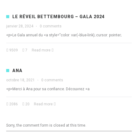
LE RÉVEIL BETTEMBOURG – GALA 2024
janvier 28, 2024
·
0 comments
<p>Le Gala annuel du <a style="color: var(--blue-link); cursor: pointer;
9509
7
Read more
ANA
octobre 18, 2021
·
0 comments
<p>Merci à Ana pour sa confiance. Découvrez <a
2086
20
Read more
Sorry, the comment form is closed at this time.