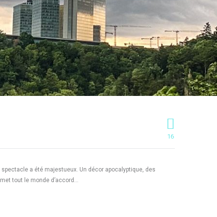
16
 le spectacle a été majestueux. Un décor apocalyptique, des
e met tout le monde d’accord…