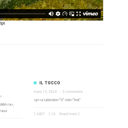
IL TOCCO
mars 13, 2024
·
0 comments
ts
<p><a tabindex="0" role="link"
SIAM</a>,
inaux
3457
10
Read more