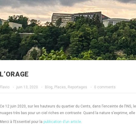
L’ORAGE
Flavio
·
juin 13, 2020
·
Blog
,
Places
,
Reportages
·
0 comments
Ce 12 juin 2020, sur les hauteurs du quartier du Cents, dans l’enceinte de l’INS,
nuages très bas pour un ciel riches en contraste. Quand la nature s’exprime, ell
Merci à l’Essentiel pour la
publication d’un article
.