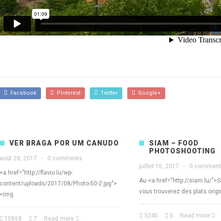
Facebook
Pinterest
Twitter
Google+
VER BRAGA POR UM CANUDO
SIAM – FOOD
PHOTOSHOOTING
août 28, 2017
·
0 comments
juillet 16, 2017
·
0 commen
<a href="http://flavio.lu/wp-
Au <a href="http://siam.lu/">
content/uploads/2017/08/Photo-50-2.jpg">
vous trouverez des plats orig
<img
3245
5
Read more
10868
7
Read more