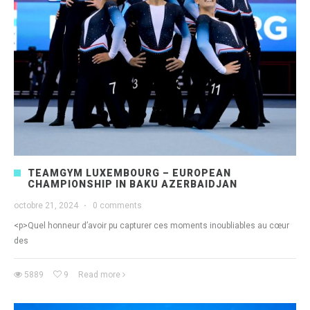
TEAMGYM LUXEMBOURG – EUROPEAN
CHAMPIONSHIP IN BAKU AZERBAIDJAN
octobre 21, 2024
·
0 comments
<p>Quel honneur d’avoir pu capturer ces moments inoubliables au cœur
des
5889
9
Read more