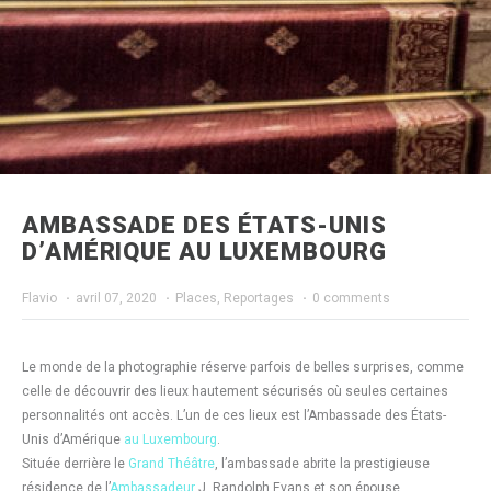
AMBASSADE DES ÉTATS-UNIS
D’AMÉRIQUE AU LUXEMBOURG
Flavio
·
avril 07, 2020
·
Places
,
Reportages
·
0 comments
Le monde de la photographie réserve parfois de belles surprises, comme
celle de découvrir des lieux hautement sécurisés où seules certaines
personnalités ont accès. L’un de ces lieux est l’Ambassade des États-
Unis d’Amérique
au Luxembourg
.
Située derrière le
Grand Théâtre
, l’ambassade abrite la prestigieuse
résidence de l’
Ambassadeur
J. Randolph Evans et son épouse.