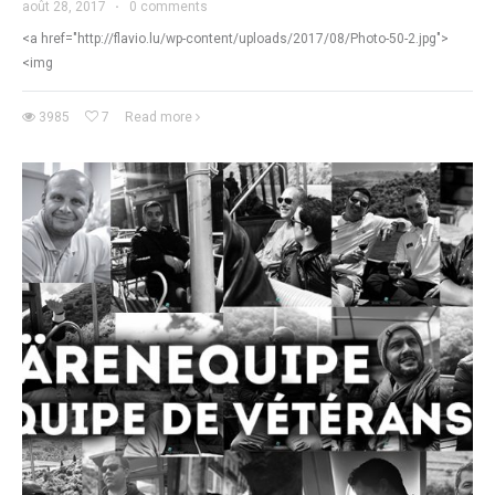
août 28, 2017
·
0 comments
<a href="http://flavio.lu/wp-content/uploads/2017/08/Photo-50-2.jpg">
<img
3985
7
Read more