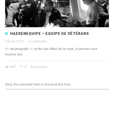
HAERENEQUIPE – EQUIPE DE VÉTÉRANS
mai 24, 2019
·
0 comments
<!-- wp:paragraph --> <p>Au tout début de ce sujet, je pensais vous
montrer des
3447
13
Read more
Sorry, the comment form is closed at this time.