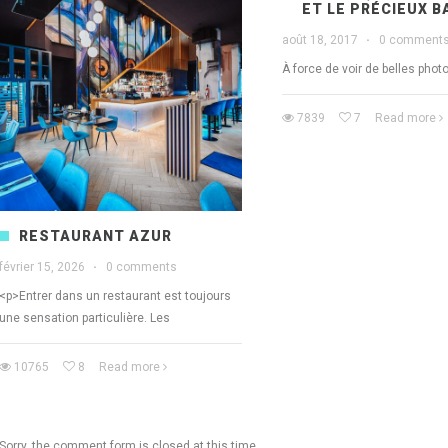
ET LE PRÉCIEUX B
août 18, 2017
·
0 comment
À force de voir de belles phot
7839
7
Read more
RESTAURANT AZUR
février 15, 2026
·
0 comments
<p>Entrer dans un restaurant est toujours
une sensation particulière. Les
10765
8
Read more
Sorry, the comment form is closed at this time.