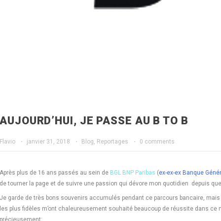
AUJOURD’HUI, JE PASSE AU B TO B
Flavio
·
janvier 31, 2018
·
Blog
,
Reportages
·
0 comments
Après plus de 16 ans passés au sein de
BGL BNP Paribas
(
ex-ex-ex Banque Géné
de tourner la page et de suivre une passion qui dévore mon quotidien depuis quel
Je garde de très bons souvenirs accumulés pendant ce parcours bancaire, mais j
les plus fidèles m’ont chaleureusement souhaité beaucoup de réussite dans ce n
précieusement: