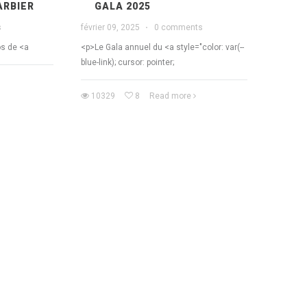
ARBIER
GALA 2025
s
février 09, 2025
·
0 comments
os de <a
<p>Le Gala annuel du <a style="color: var(--
blue-link); cursor: pointer;
10329
8
Read more