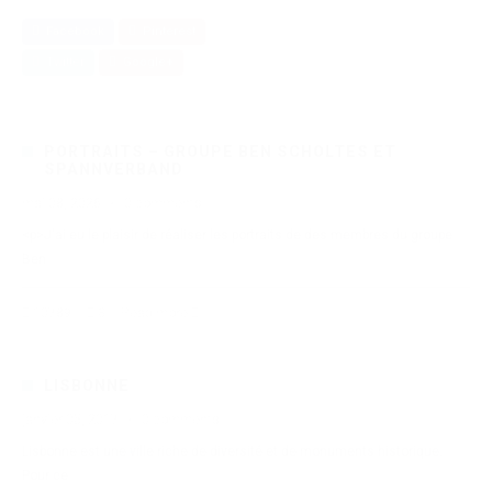
Facebook
Pinterest
Twitter
Google+
PORTRAITS – GROUPE BEN SCHOLTES ET
SPANNVERBAND
mai 08, 2026
·
0 comments
<p>J'ai eu le plaisir de réaliser les portraits de des membres du groupe
Ben
10789
3
Read more
LISBONNE
janvier 05, 2017
·
0 comments
Lisbonne est une ville riche de diversité et de monuments historique.
Pour ce