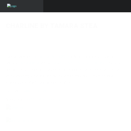
CHARLINE BY TAMARA STEA
Flavio
·
novembre 20, 2017
·
Events
,
People
·
0 comments
Lors du dernier
Lux Fashion Week 2017
à Arlon, j’ai été invité par la
styliste
Tamara Stea
afin de
couvrir le défilé de ses créations
. Une fois
les défilés terminés, et la pression retombée, nous avons improvisé un
photoshooting sur place afin de présenter individuellement chaque
mannequin portant l’une de ses création.
Coiffure :
Espace Coiffure
Maquillage :
Institut Mon Essentiel