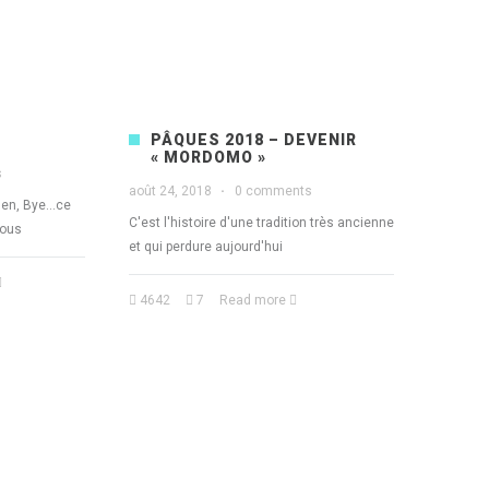
PÂQUES 2018 – DEVENIR
« MORDOMO »
s
août 24, 2018
·
0 comments
en, Bye...ce
C'est l'histoire d'une tradition très ancienne
tous
et qui perdure aujourd'hui
4642
7
Read more