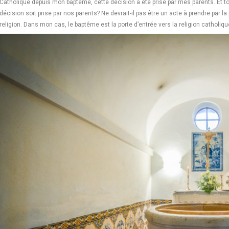
Catholique depuis mon baptême, cette décision a été prise par mes parents. Et to
décision soit prise par nos parents? Ne devrait-il pas être un acte à prendre par l
religion. Dans mon cas, le baptême est la porte d’entrée vers la religion catholiqu