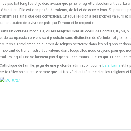
n’as pas fait long feu et je dois avouer que je ne le regrette absolument pas. La
l’éducation. Elle est composée de valeurs, de foi et de convictions. Si, pour ma pa
transmises ainsi que des convictions. Chaque religion a ses propres valeurs et s
parlent toutes de « vivre en paix, par l’amour et le respect ».
Dans un contexte mondiale, où les religions sont au coeur des conflits, il y va, 
et de compassion envers sont prochain sans distinction de d’ethnie, religion ou c
solution au problèmes de guerres de religion se trouve dans les religions et dans 
important de transmettre des valeurs dans lesquelles nous croyons pour que nos e
mal. Pour qu’ils ne se laissent pas duper par des manipulateurs qui utilisent les re
Catholique de famille, je garde une profonde admiration pour le
Dalaï-Lama
et la 
cette réflexion par cette phrase que j’ai trouvé et qui résume bien les religions et l