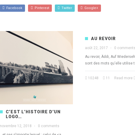
Facebook
Pinterest
Twitter
Google+
AU REVOIR
août 22, 2017
·
0 comment
Au revoir, Äddi, Auf Wiederseh
sont des mots qu'elle utilise 
10248
11
Read more
C’EST L’HISTOIRE D’UN
LOGO…
novembre 12, 2018
·
0 comments
...et pas n'importe lequel : celui de <a