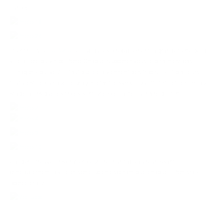
Europe !
Et enfin, il y le
FC Porto
, le club qui est probablement la grande fierté de la
ville à côté du vin de Porto. Chaque supporter vous le dira: n’est pas
« Dragon » qui veut, il faut que cela viennent des tripes ! » Et d’ailleurs
tout y est lié puisque, le dragon étant le symbol du FC Porto et le nom du
stade, alors que les tripes sont une spécialité culinaire de Porto.
J’ai donc trouvé l’inspiration pour créer un tableau réunissant
principalement la ville et son club en espérant que chaque « Portista »
appréciera 🙂