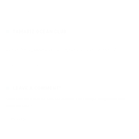
9361
18
Read more
TAMARIZ OCEAN CLUB
septembre 07, 2016
·
0 comments
<a href="https://www.facebook.com/tamarizoceanclub/?fref=ts"
4894
6
Read more
LEAVE A COMMENT!
Votre adresse e-mail ne sera pas publiée.
Les champs obligatoires sont
indiqués avec
*