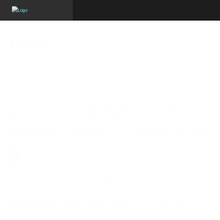
PORTO
Flavio
·
août 06, 2017
·
Blog
,
City
,
Reportages
·
0 comments
Il y a des mots qui peuvent évoquer plusieurs sentiments à la fois et
pourtant bien différents. Porto, fait partie de ces mots qui, à lui seul,
évoque au moins 3 domaines bien distincts.
Il y a bien-sûr le vin et les caves du «
Porto
« , le fameux vin connu dans le
monde entier.
Un savoir faire unique, transmis de génération en génération et qui fait la
fierté de cette région et du Portugal tout entier.
Il y a bien entendu la ville ! Ces dernières années
Porto
a accueilli de
nombreux touristes et a été considérée parmi les plus belles villes en