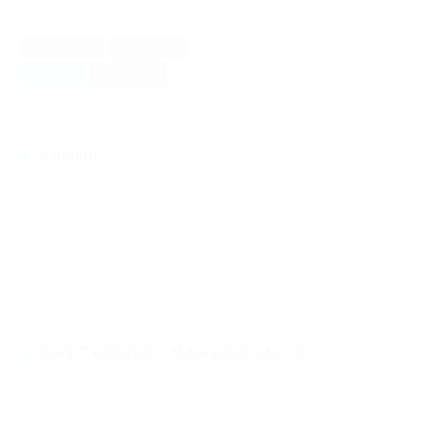
Facebook
Pinterest
Twitter
Google+
PORTO
juin 10, 2018
·
0 comments
<a href="http://www.porto.pt/" target="_blank" rel="noopener">Porto</a>
est
3910
10
Read more
ADIKT BARBER – MAN HAIR SALON
février 16, 2016
·
1 comments
Prévilégié…c’est le sentiment ressenti en rentrant dans ce salon unique
en son