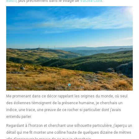
Basto
, plus précisément dans le village de
Várzea Cova
.
Me promenant dans ce décor rappelant les origines du monde, où seul
des éoliennes témoignent de la présence humaine, je cherchais un
indice, une trace, une preuve de ce rocher si particulier dont j’avais
entendu parler.
Regardant à l’horizon et cherchant une silhouette particulière, j’aperçu un
détail qui me fit monter une colline haute de quelques dizaine de mètres