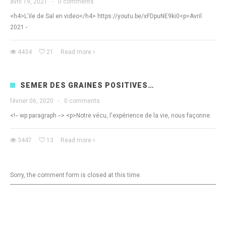
avril 19, 2021
·
0 comments
<h4>L'ile de Sal en video</h4> https://youtu.be/xFDpuNE9ki0<p>Avril
2021 -
4434
21
Read more
SEMER DES GRAINES POSITIVES…
février 06, 2020
·
0 comments
<!-- wp:paragraph --> <p>Notre vécu, l'expérience de la vie, nous façonne.
3447
13
Read more
Sorry, the comment form is closed at this time.