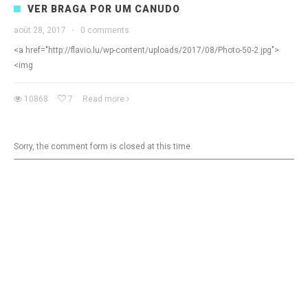
VER BRAGA POR UM CANUDO
août 28, 2017
·
0 comments
<a href="http://flavio.lu/wp-content/uploads/2017/08/Photo-50-2.jpg">
<img
10868
7
Read more
Sorry, the comment form is closed at this time.