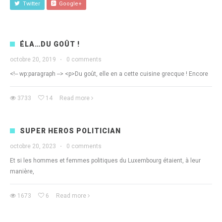
Twitter
Google+
ÉLA…DU GOÛT !
octobre 20, 2019
·
0 comments
<!-- wp:paragraph --> <p>Du goût, elle en a cette cuisine grecque ! Encore
3733
14
Read more
SUPER HEROS POLITICIAN
octobre 20, 2023
·
0 comments
Et si les hommes et femmes politiques du Luxembourg étaient, à leur
manière,
1673
6
Read more