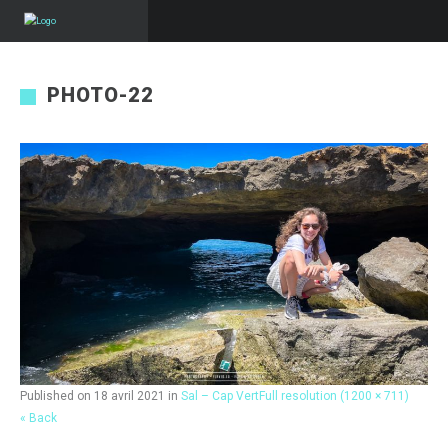
PHOTO-22
Published on
18 avril 2021
in
Sal – Cap Vert
Full resolution (1200 × 711)
« Back