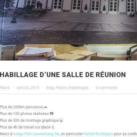
HABILLAGE D’UNE SALLE DE RÉUNION
Flavio
·
avril 04, 2019
·
Blog
,
Places
,
Reportages
·
0 comments
Plus de 200km parcourus
🚗
Plus de 100 photos réalisées
📷
Plus de 30h de montage graphique
💻
Plus de 4h de travail sur place
💪
Merci à
Indigo Park Luxembourg SA
, en particulier
Rafael Rodrigues
pour sa confi