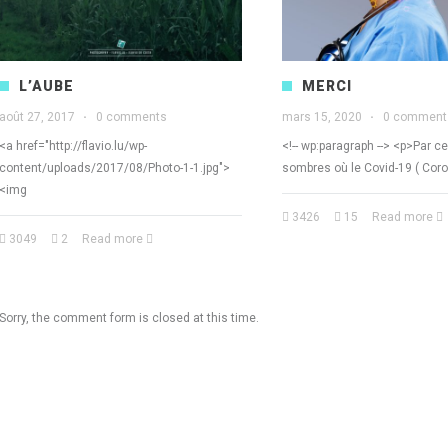
L’AUBE
MERCI
août 27, 2017
·
0 comments
mars 15, 2020
·
0 comment
<a href="http://flavio.lu/wp-
<!-- wp:paragraph --> <p>Par 
content/uploads/2017/08/Photo-1-1.jpg">
sombres où le Covid-19 ( Coro
<img
3426
15
Read more
3049
2
Read more
Sorry, the comment form is closed at this time.