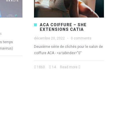
ACA COIFFURE – SHE
EXTENSIONS CATIA
s
décembre 20, 2022
·
0 comments
ces temps
Deuxième série de clichés pour le salon de
navirus)
coiffure ACA - <a tabindex="0"
1860
14
Read more