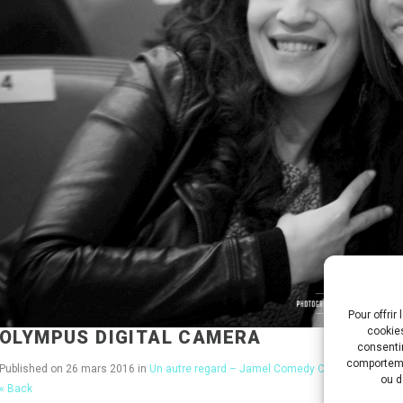
Pour offrir
cookies
OLYMPUS DIGITAL CAMERA
consentir
comportemen
Published on
26 mars 2016
in
Un autre regard – Jamel Comedy Club
Full resoluti
ou d
« Back