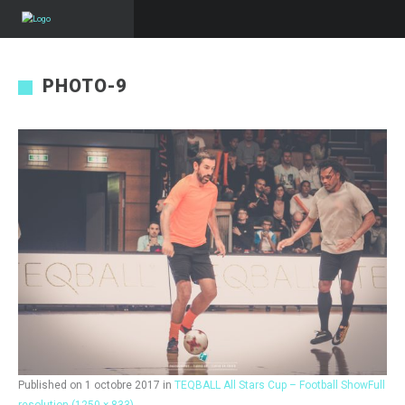
PHOTO-9
Published on
1 octobre 2017
in
TEQBALL All Stars Cup – Football Show
Full
resolution (1250 × 833)