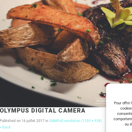
Pour offrir
cookies
OLYMPUS DIGITAL CAMERA
consentir
comportemen
Published on
16 juillet 2017
in
SIAM
Full resolution (1250 × 938)
ou d
« Back