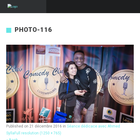
PHOTO-116
Published on
21 décembre 2016
in
Séance dédicace avec Ahmed
Sylla
Full resolution (1250 × 765)
« Back