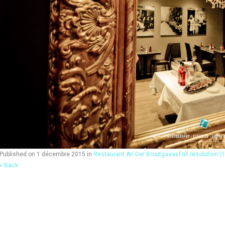
Published on
1 décembre 2015
in
Restaurant An Der Broutgaass
Full resolution (
« Back