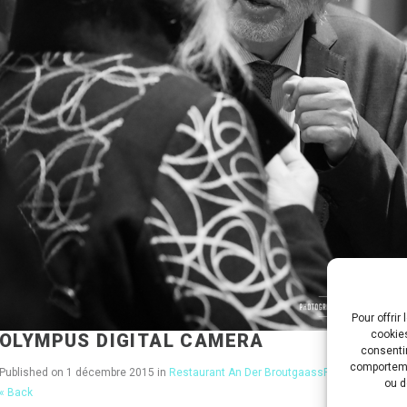
Pour offrir
cookies
OLYMPUS DIGITAL CAMERA
consentir
comportemen
Published on
1 décembre 2015
in
Restaurant An Der Broutgaass
Full resolution (
ou d
« Back