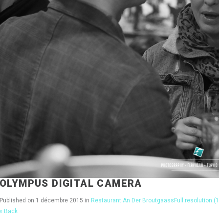
OLYMPUS DIGITAL CAMERA
Published on
1 décembre 2015
in
Restaurant An Der Broutgaass
Full resolution (
« Back