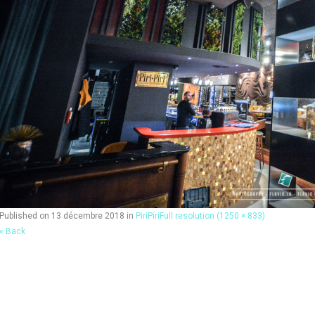
Published on
13 décembre 2018
in
PiriPiri
Full resolution (1250 × 833)
« Back