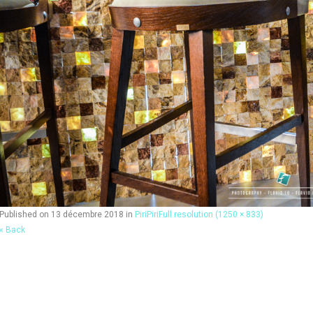
Published on
13 décembre 2018
in
PiriPiri
Full resolution (1250 × 833)
« Back