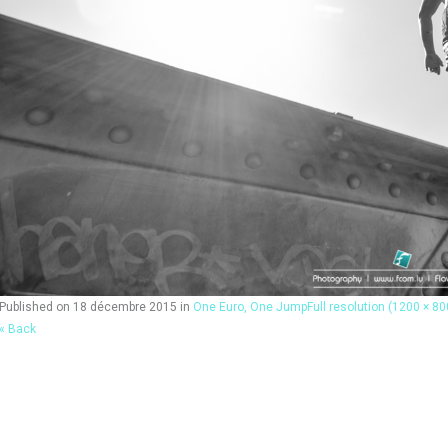
Published on
18 décembre 2015
in
One Euro, One Jump
Full resolution (1200 × 80
« Back