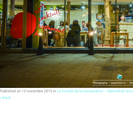
Published on
13 novembre 2015
in
Le monde de la restauration – Manso
Full res
« Back