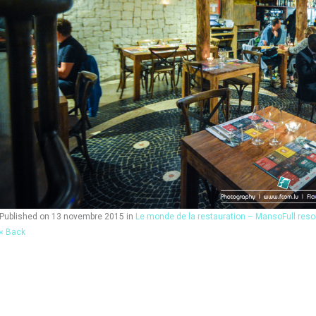
Published on
13 novembre 2015
in
Le monde de la restauration – Manso
Full res
« Back