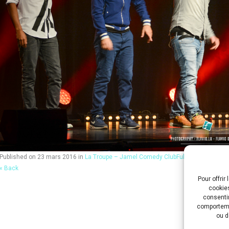
Published on
23 mars 2016
in
La Troupe – Jamel Comedy Club
Full resolution (12
« Back
Pour offrir
cookies
consentir
comportemen
ou d