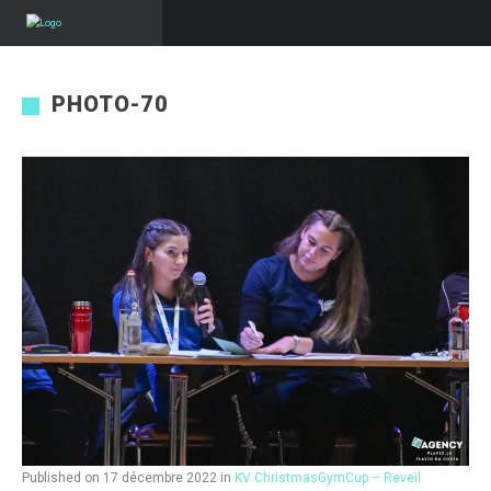
PHOTO-70
Published on
17 décembre 2022
in
KV ChristmasGymCup – Reveil