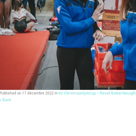
Published on
17 décembre 2022
in
KV ChristmasGymCup – Reveil Bettembourg
F
« Back