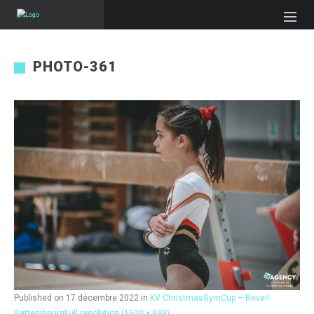
PHOTO-361
Published on
17 décembre 2022
in
KV ChristmasGymCup – Reveil
Bettembourg
Full resolution (1500 × 999)