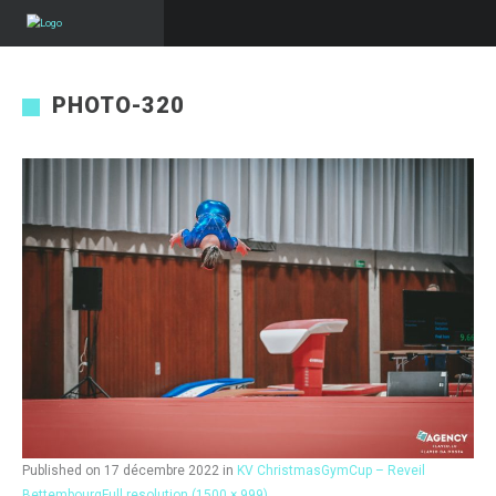
PHOTO-320
Published on
17 décembre 2022
in
KV ChristmasGymCup – Reveil
Bettembourg
Full resolution (1500 × 999)