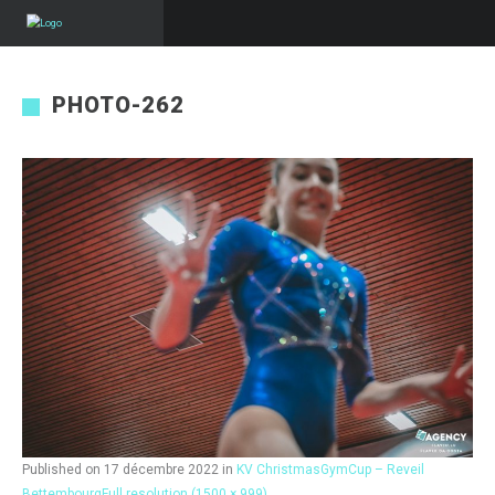
PHOTO-262
Published on
17 décembre 2022
in
KV ChristmasGymCup – Reveil
Bettembourg
Full resolution (1500 × 999)