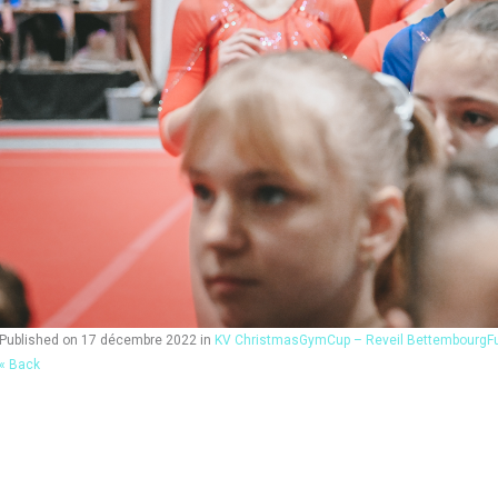
Published on
17 décembre 2022
in
KV ChristmasGymCup – Reveil Bettembourg
F
« Back