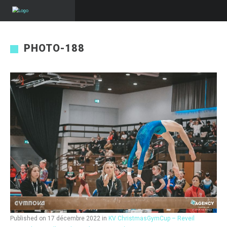
PHOTO-188
Published on
17 décembre 2022
in
KV ChristmasGymCup – Reveil