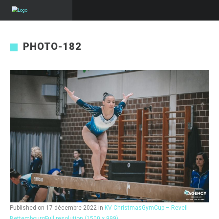
PHOTO-182
Published on
17 décembre 2022
in
KV ChristmasGymCup – Reveil
Bettembourg
Full resolution (1500 × 999)