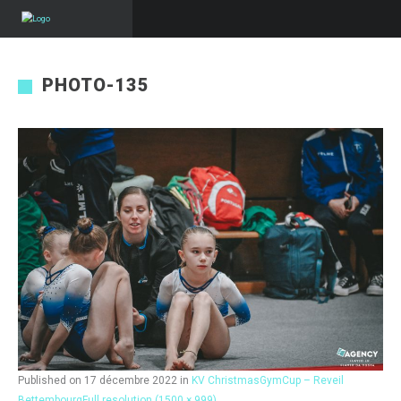
PHOTO-135
Published on
17 décembre 2022
in
KV ChristmasGymCup – Reveil
Bettembourg
Full resolution (1500 × 999)