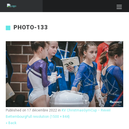
PHOTO-133
Published on
17 décembre 2022
in
KV ChristmasGymCup – Reveil
Bettembourg
Full resolution (1500 × 844)
« Back