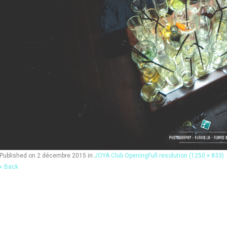
Published on
2 décembre 2015
in
JOYA Club Opening
Full resolution (1250 × 833)
« Back