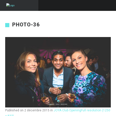
PHOTO-36
Published on
2 décembre 2015
in
JOYA Club Opening
Full resolution (1250
× 833)