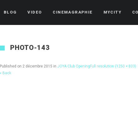
BLOG
VIDEO
CINEMAGRAPHIE
MYCITY
C
PHOTO-143
Published on
2 décembre 2015
in
JOYA Club Opening
Full resolution (1250 × 833)
« Back