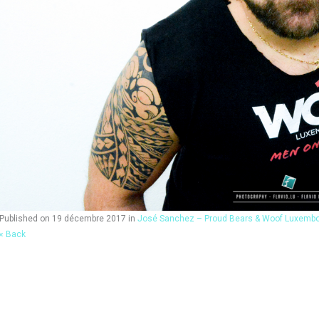
Published on
19 décembre 2017
in
José Sanchez – Proud Bears & Woof Luxemb
« Back