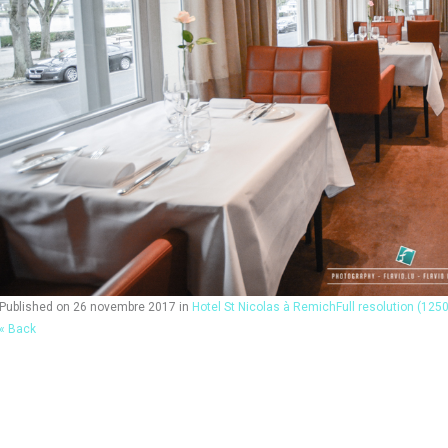
Published on
26 novembre 2017
in
Hotel St Nicolas à Remich
Full resolution (125
« Back